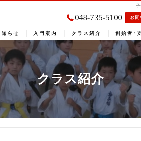
子
048-735-5100
お問
お知らせ
入門案内
クラス紹介
創始者･
入門者の声
大会成績
クラス紹介