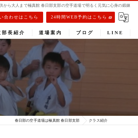
供から大人まで極真館 春日部支部の空手道場で明るく元気に心身の鍛錬
い合わせはこちら
24時間WEB予約はこちら
支部長紹介
道場案内
ブログ
LINE
春日部道場
庄和道場
武里道場
春日部の空手道場は極真館 春日部支部
クラス紹介