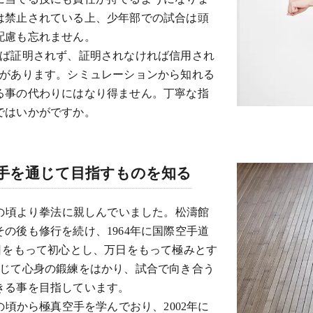
は禁止されている上、少年部での試合は頭
配慮も忘れません。
れば証明されず、証明されなければ信用され
のがあります。シミュレーションから知れる
る事の代わりにはなり得ません。丁寧な指
ではいかがですか。
手を通じて目指すものを知る
少の頃より拳法に親しんでいました。松濤館
の後も修行を続け、1964年に国際空手道
日をもって初心とし、万日をもって極みとす
通じて心身の鍛練をはかり、試合で向き合う
きる事を目指しています。
の頃から極真空手を学んでおり、2002年に