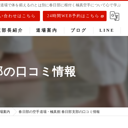
手道場で体を鍛えるのとは別に春日部に根付く極真空手について心で学ぶ
い合わせはこちら
24時間WEB予約はこちら
支部長紹介
道場案内
ブログ
LINE
春日部道場
庄和道場
部の口コミ情報
武里道場
場案内
春日部の空手道場・極真館 春日部支部の口コミ情報