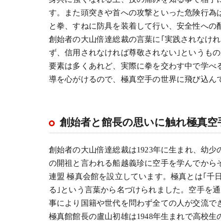
す。また頭突きや首への攻撃といった危険行為
と拳、すねに防具を装着して行い、安全性への
創始者の大山倍達総裁の言葉に｢実践されなけ
ず、信用されなければ尊敬されない｣というも
要素は多くあれど、実際に拳を交わす中で学べ
導を心がけるので、極真空手の世界に飛び込ん
創始者と館長の思いに触れ極真空
創始者の大山倍達総裁は1923年に生まれ、幼
の開祖と言われる船越義珍に空手を学んでからそ
連盟 極真会館を設立しています。極真とは｢千
る｣という言葉から名づけられました。空手を
事により国籍や世代を問わず全ての人が交流で
極真館館長の盧山初雄は1948年生まれで高校生