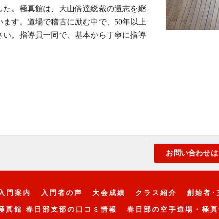
した。極真館は、大山倍達総裁の遺志を継
ます。道場で稽古に励む中で、50年以上
さい。指導員一同で、基本から丁寧に指導
お問い合わせは
入門案内
入門者の声
大会成績
クラス紹介
創始者･
極真館 春日部支部の口コミ情報
春日部の空手道場・極真