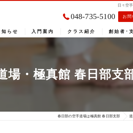
日々空
048-735-5100
お問
お知らせ
入門案内
クラス紹介
創始者･
入門者の声
大会成績
道場・極真館 春日部支
春日部の空手道場は極真館 春日部支部
道