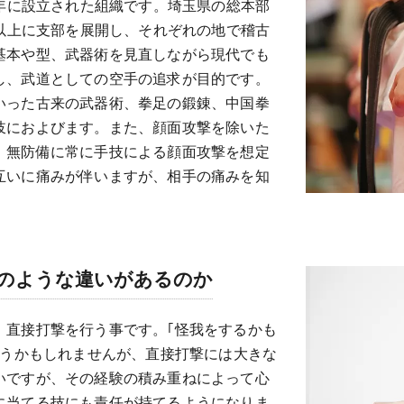
3年に設立された組織です。埼玉県の総本部
国以上に支部を展開し、それぞれの地で稽古
基本や型、武器術を見直しながら現代でも
し、武道としての空手の追求が目的です。
いった古来の武器術、拳足の鍛錬、中国拳
岐におよびます。また、顔面攻撃を除いた
、無防備に常に手技による顔面攻撃を想定
互いに痛みが伴いますが、相手の痛みを知
。
のような違いがあるのか
、直接打撃を行う事です。｢怪我をするかも
まうかもしれませんが、直接打撃には大きな
いですが、その経験の積み重ねによって心
に当てる技にも責任が持てるようになりま