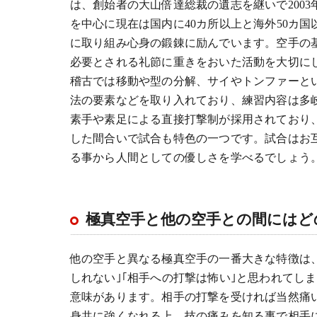
は、創始者の大山倍達総裁の遺志を継いで200
を中心に現在は国内に40カ所以上と海外50カ
に取り組み心身の鍛錬に励んでいます。空手の
必要とされる礼節に重きをおいた活動を大切に
稽古では移動や型の分解、サイやトンファーと
法の要素などを取り入れており、練習内容は多
素手や素足による直接打撃制が採用されており
した間合いで試合も特色の一つです。試合はお
る事から人間としての優しさを学べるでしょう
極真空手と他の空手との間にはど
他の空手と異なる極真空手の一番大きな特徴は
しれない｣｢相手への打撃は怖い｣と思われてし
意味があります。相手の打撃を受ければ当然痛
身共に強くなれる上、技の痛みを知る事で相手