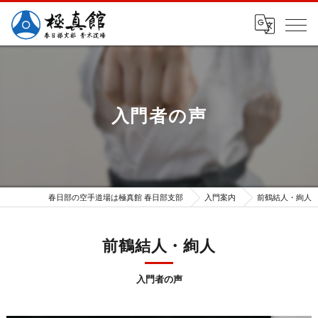
入門者の声
春日部の空手道場は極真館 春日部支部
入門案内
前鶴結人・絢人
前鶴結人・絢人
入門者の声