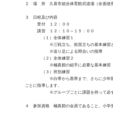
２ 場 所 久喜市総合体育館武道場（全面使
３ 日程及び内容
受付 １２：００
講習 １２：１０～１５：００
（１）全体練習１
※三戦立ち、前屈立ちの基本練習と組
※送り足による間合いの指導
（２）全体練習２
※極真館の組手に必要な基本練習
（３）班別練習
※白帯から黒帯まで、さらに少年部から
ごとに指導します。
※グループごとに課題を持って必ず１つ
４ 参加資格 極真館の会員であること。小学