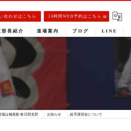
い合わせはこちら
24時間WEB予約はこちら
支部長紹介
道場案内
ブログ
LINE
春日部道場
庄和道場
武里道場
道場は極真館 春日部支部
お知らせ
組手講習会について