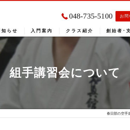
048-735-5100
お問
お知らせ
入門案内
クラス紹介
創始者･
入門者の声
大会成績
組手講習会について
春日部の空手