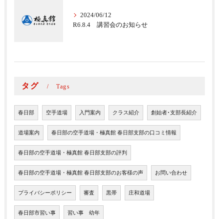
2024/06/12
R6.8.4 講習会のお知らせ
タグ
Tags
春日部
空手道場
入門案内
クラス紹介
創始者･支部長紹介
道場案内
春日部の空手道場・極真館 春日部支部の口コミ情報
春日部の空手道場・極真館 春日部支部の評判
春日部の空手道場・極真館 春日部支部のお客様の声
お問い合わせ
プライバシーポリシー
審査
黒帯
庄和道場
春日部市習い事
習い事 幼年