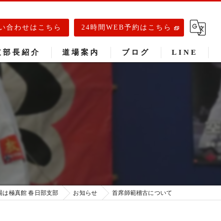
い合わせはこちら
24時間WEB予約はこちら
支部長紹介
道場案内
ブログ
LINE
春日部道場
庄和道場
武里道場
場は極真館 春日部支部
お知らせ
首席師範稽古について