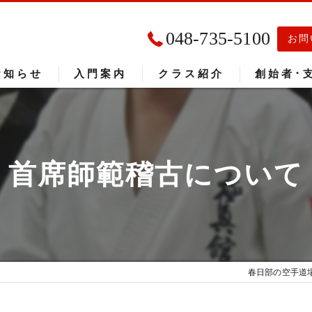
048-735-5100
お問
お知らせ
入門案内
クラス紹介
創始者･
入門者の声
大会成績
首席師範稽古について
春日部の空手道