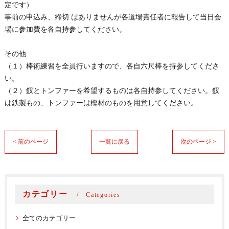
定です）
事前の申込み、締切
はありませんが各道場責任者に報告して当日会
場に参加費を各自持
参してください。
その他
（１）棒術練習を全員行いますので、
各自六尺棒を持参してくださ
い。
（２）釵とトンファーを希望するものは各自持参してください。
釵
は鉄製もの、トンファーは樫材のものを用意してください。
< 前のページ
一覧に戻る
次のページ >
カテゴリー
Categories
全てのカテゴリー