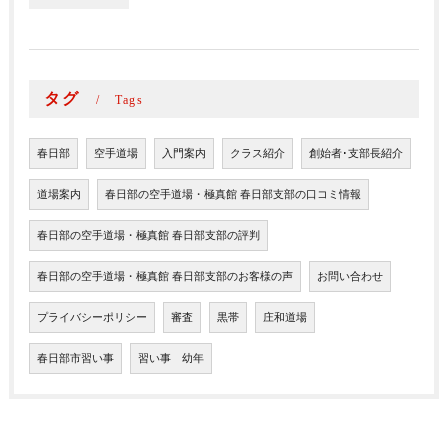
タグ
Tags
春日部
空手道場
入門案内
クラス紹介
創始者･支部長紹介
道場案内
春日部の空手道場・極真館 春日部支部の口コミ情報
春日部の空手道場・極真館 春日部支部の評判
春日部の空手道場・極真館 春日部支部のお客様の声
お問い合わせ
プライバシーポリシー
審査
黒帯
庄和道場
春日部市習い事
習い事 幼年