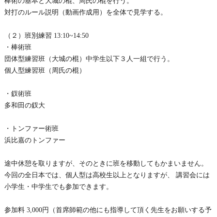
棒術の基本と大城の棍、周氏の棍を行う。
対打のルール説明（動画作成用）を全体で見学する。
（２）班別練習 13:10~14:50
・棒術班
団体型練習班（大城の棍）中学生以下３人一組で行う。
個人型練習班（周氏の棍）
・釵術班
多和田の釵大
・トンファー術班
浜比嘉のトンファー
途中休憩を取りますが、そのときに班を移動してもかまいません。
今回の全日本では、個人型は高校生以上となりますが、
講習会には
小学生・中学生でも参加できます。
参加料 3,000円（
首席師範の他にも指導して頂く先生をお願いする予