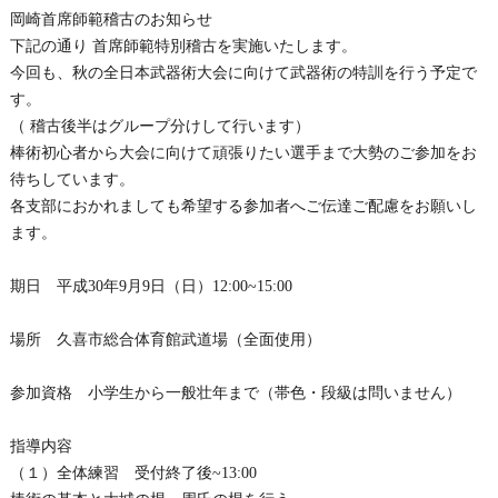
岡崎首席師範稽古のお知らせ
下記の通り 首席師範特別稽古を実施いたします。
今回も、
秋の全日本武器術大会に向けて武器術の特訓を行う予定で
す。
（
稽古後半はグループ分けして行います）
棒術初心者から大会に向けて頑張りたい選手まで大勢のご参加をお
待ちしています。
各支部におかれましても希望する参加者へご伝達ご配慮をお願いし
ます。
期日 平成30年9月9日（日）12:00~15:00
場所 久喜市総合体育館武道場（全面使用）
参加資格 小学生から一般壮年まで（帯色・段級は問いません）
指導内容
（１）全体練習 受付終了後~13:00