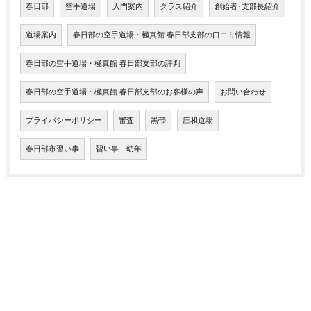
春日部
空手道場
入門案内
クラス紹介
創始者･支部長紹介
道場案内
春日部の空手道場・極真館 春日部支部の口コミ情報
春日部の空手道場・極真館 春日部支部の評判
春日部の空手道場・極真館 春日部支部のお客様の声
お問い合わせ
プライバシーポリシー
審査
黒帯
庄和道場
春日部市習い事
習い事 幼年