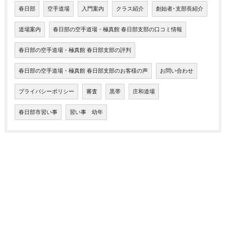
春日部
空手道場
入門案内
クラス紹介
創始者･支部長紹介
道場案内
春日部の空手道場・極真館 春日部支部の口コミ情報
春日部の空手道場・極真館 春日部支部の評判
春日部の空手道場・極真館 春日部支部のお客様の声
お問い合わせ
プライバシーポリシー
審査
黒帯
庄和道場
春日部市習い事
習い事 幼年