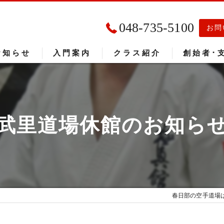
048-735-5100
お問
お知らせ
入門案内
クラス紹介
創始者･
入門者の声
大会成績
武里道場休館のお知ら
春日部の空手道場