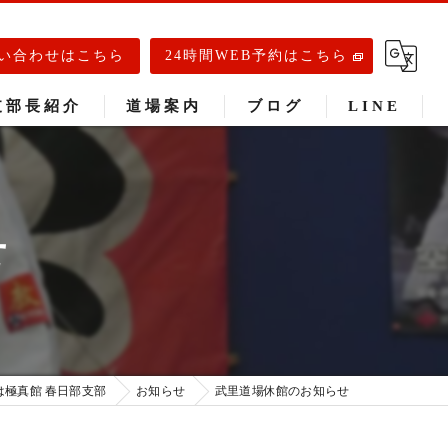
い合わせはこちら
24時間WEB予約はこちら
支部長紹介
道場案内
ブログ
LINE
春日部道場
庄和道場
せ
武里道場
は極真館 春日部支部
お知らせ
武里道場休館のお知らせ