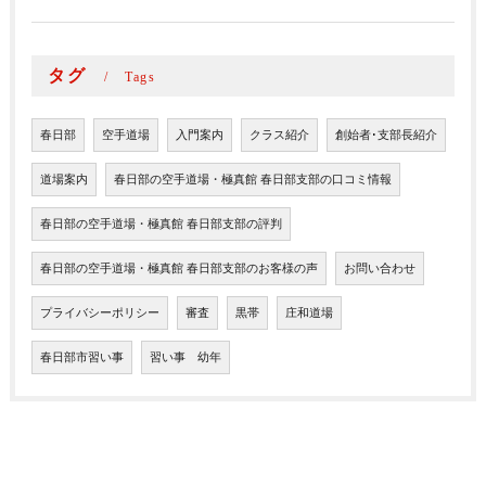
タグ
Tags
春日部
空手道場
入門案内
クラス紹介
創始者･支部長紹介
道場案内
春日部の空手道場・極真館 春日部支部の口コミ情報
春日部の空手道場・極真館 春日部支部の評判
春日部の空手道場・極真館 春日部支部のお客様の声
お問い合わせ
プライバシーポリシー
審査
黒帯
庄和道場
春日部市習い事
習い事 幼年