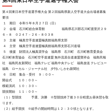
第4回東日本空手道選手権大会
第４回東日本空手道選手権大会 第２回福島県新人空手道大会出場者募集
要項
１ 期日 令和５年８月２７日（日）
２ 会場 石川町総合体育館 福島県石川郡石川町渡里沢２９
６－８ ０２４７－２６－８０３８
３ 主催 極真空手道連盟極真館福島県支部
４ 主管 極真空手道連盟極真館福島県支部石川道場
５ 後援 財団法人極真奨学会 福島県 石川町 石川町教育委員会
石川町体育協会 石川町空手道連盟 無外流居合道連盟寶祥会 福島民報
社 福島民友新聞社 福島テレビ 福島中央テレビ 福島放送 テレビユー
福島 ローカル・ジャーナル社 夕刊いしかわ新聞社
６ 日程 集合・受付 ９：００～
開会式 １０：００～
模範演武 １０：３０～
競技開始 １１：００～
（１）型競技 予選、決勝 ※型競技終了後３０分程度お昼休憩を取
ります。
（２）組手競技 ※組手の開始時間は１２：３０頃となります。