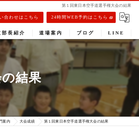
第１回東日本空手道選手権大会の結果
い合わせはこちら
24時間WEB予約はこちら
支部長紹介
道場案内
ブログ
LINE
春日部道場
庄和道場
会の結果
武里道場
門案内
大会成績
第１回東日本空手道選手権大会の結果