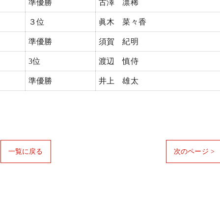
準優勝
古澤 凛稀
３位
眞木 菜々香
準優勝
須賀 紀明
3位
渡辺 慎侍
準優勝
井上 雄太
一覧に戻る
次のページ >