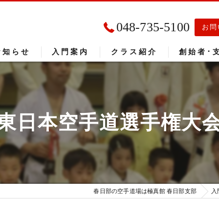
048-735-5100
お問
お知らせ
入門案内
クラス紹介
創始者･
入門者の声
大会成績
東日本空手道選手権大
春日部の空手道場は極真館 春日部支部
入