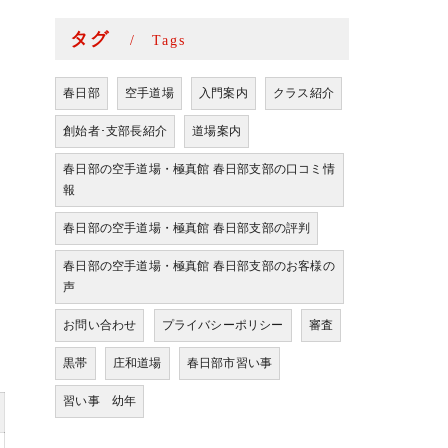
タグ
Tags
春日部
空手道場
入門案内
クラス紹介
創始者･支部長紹介
道場案内
春日部の空手道場・極真館 春日部支部の口コミ情
報
春日部の空手道場・極真館 春日部支部の評判
春日部の空手道場・極真館 春日部支部のお客様の
声
お問い合わせ
プライバシーポリシー
審査
黒帯
庄和道場
春日部市習い事
習い事 幼年