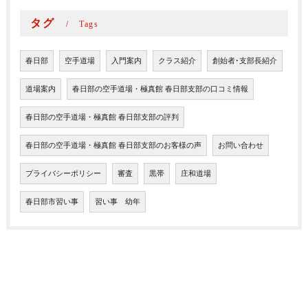
タグ
Tags
春日部
空手道場
入門案内
クラス紹介
創始者･支部長紹介
道場案内
春日部の空手道場・極真館 春日部支部の口コミ情報
春日部の空手道場・極真館 春日部支部の評判
春日部の空手道場・極真館 春日部支部のお客様の声
お問い合わせ
プライバシーポリシー
審査
黒帯
庄和道場
春日部市習い事
習い事 幼年