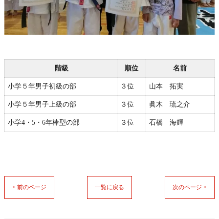
階級
順位
名前
小学５年男子初級の部
３位
山本 拓実
小学５年男子上級の部
３位
眞木 琉之介
小学4・5・6年棒型の部
３位
石橋 海輝
< 前のページ
一覧に戻る
次のページ >