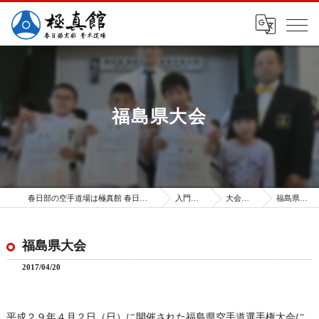
福島県大会
春日部の空手道場は極真館 春日部支部
入門案内
大会成績
福島県大会
福島県大会
2017/04/20
平成２９年４月２日（日）に開催された福島県空手道選手権大会に