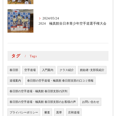
2024/05/24
2024 極真館全日本青少年空手道選手権大会
タグ
Tags
春日部
空手道場
入門案内
クラス紹介
創始者･支部長紹介
道場案内
春日部の空手道場・極真館 春日部支部の口コミ情報
春日部の空手道場・極真館 春日部支部の評判
春日部の空手道場・極真館 春日部支部のお客様の声
お問い合わせ
プライバシーポリシー
審査
黒帯
庄和道場