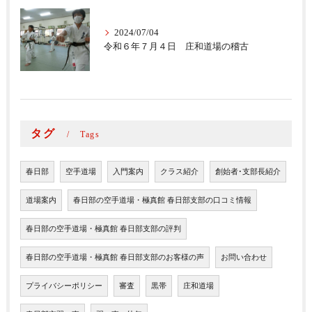
2024/07/04
令和６年７月４日 庄和道場の稽古
タグ
Tags
春日部
空手道場
入門案内
クラス紹介
創始者･支部長紹介
道場案内
春日部の空手道場・極真館 春日部支部の口コミ情報
春日部の空手道場・極真館 春日部支部の評判
春日部の空手道場・極真館 春日部支部のお客様の声
お問い合わせ
プライバシーポリシー
審査
黒帯
庄和道場