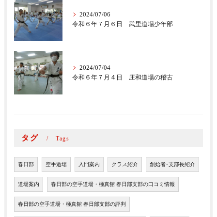
2024/07/06
令和６年７月６日 武里道場少年部
2024/07/04
令和６年７月４日 庄和道場の稽古
タグ
Tags
春日部
空手道場
入門案内
クラス紹介
創始者･支部長紹介
道場案内
春日部の空手道場・極真館 春日部支部の口コミ情報
春日部の空手道場・極真館 春日部支部の評判