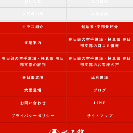
お知らせ
入門案内
入門者の声
大会成績
クラス紹介
創始者･支部長紹介
春日部の空手道場・極真館 春日
道場案内
部支部の口コミ情報
春日部の空手道場・極真館 春日
春日部の空手道場・極真館 春日
部支部の評判
部支部のお客様の声
春日部道場
庄和道場
武里道場
ブログ
お問い合わせ
LINE
プライバシーポリシー
サイトマップ