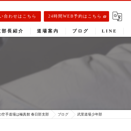
い合わせはこちら
24時間WEB予約はこちら
支部長紹介
道場案内
ブログ
LINE
春日部道場
庄和道場
武里道場
の空手道場は極真館 春日部支部
ブログ
武里道場少年部