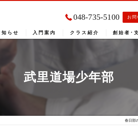
048-735-5100
お問
お知らせ
入門案内
クラス紹介
創始者･
入門者の声
大会成績
武里道場少年部
春日部