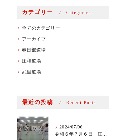
カテゴリー
Categories
全てのカテゴリー
アーカイブ
春日部道場
庄和道場
武里道場
最近の投稿
Recent Posts
2024/07/06
令和６年７月６日 庄和道場少年部