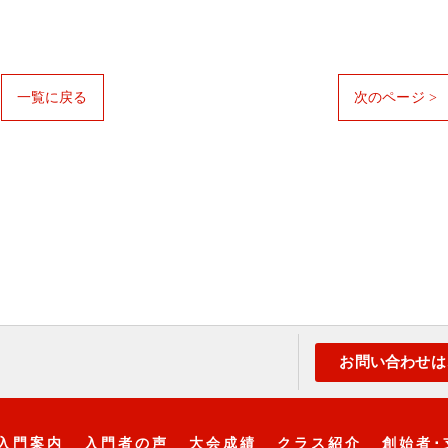
一覧に戻る
次のページ >
お問い合わせは
入門案内
入門者の声
大会成績
クラス紹介
創始者･