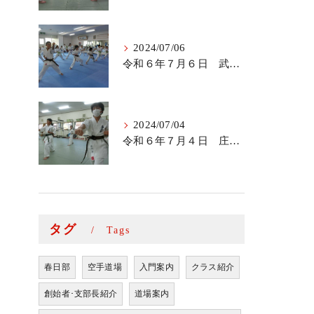
2024/07/06
令和６年７月６日 武里道場少年部
2024/07/04
令和６年７月４日 庄和道場の稽古
タグ
Tags
春日部
空手道場
入門案内
クラス紹介
創始者･支部長紹介
道場案内