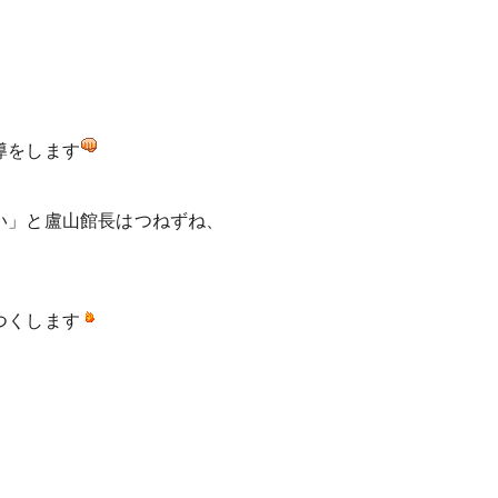
導をします
い」と盧山館長はつねずね、
つくします