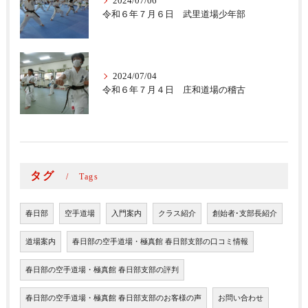
2024/07/06
令和６年７月６日 武里道場少年部
2024/07/04
令和６年７月４日 庄和道場の稽古
タグ
Tags
春日部
空手道場
入門案内
クラス紹介
創始者･支部長紹介
道場案内
春日部の空手道場・極真館 春日部支部の口コミ情報
春日部の空手道場・極真館 春日部支部の評判
春日部の空手道場・極真館 春日部支部のお客様の声
お問い合わせ