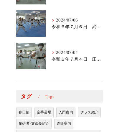
2024/07/06
令和６年７月６日 武里道場少年部
2024/07/04
令和６年７月４日 庄和道場の稽古
タグ
Tags
春日部
空手道場
入門案内
クラス紹介
創始者･支部長紹介
道場案内