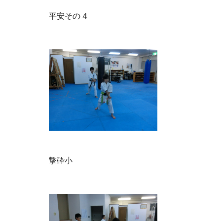
平安その４
撃砕小