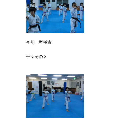
帯別 型稽古
平安その３