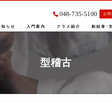
048-735-5100
お問
お知らせ
入門案内
クラス紹介
創始者･
入門者の声
大会成績
型稽古