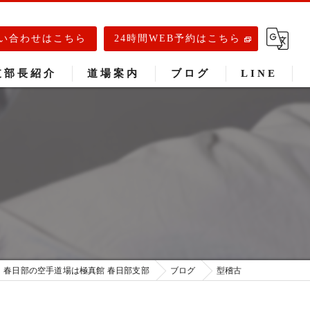
い合わせはこちら
24時間WEB予約はこちら
支部長紹介
道場案内
ブログ
LINE
春日部道場
庄和道場
武里道場
春日部の空手道場は極真館 春日部支部
ブログ
型稽古