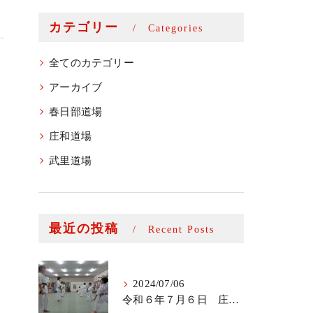
カテゴリー
Categories
全てのカテゴリー
アーカイブ
春日部道場
庄和道場
武里道場
最近の投稿
Recent Posts
2024/07/06
令和６年７月６日 庄和道場少年部