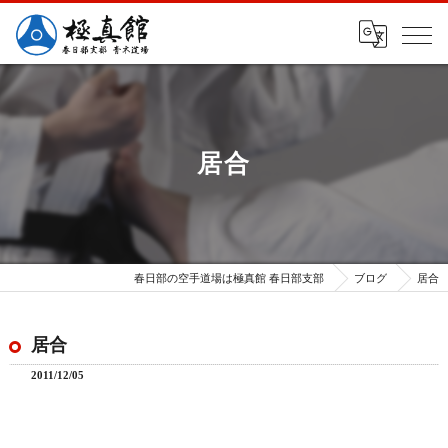
居合
春日部の空手道場は極真館 春日部支部
ブログ
居合
居合
2011/12/05