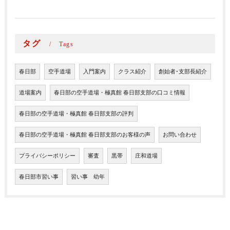
タグ
Tags
春日部
空手道場
入門案内
クラス紹介
創始者･支部長紹介
道場案内
春日部の空手道場・極真館 春日部支部の口コミ情報
春日部の空手道場・極真館 春日部支部の評判
春日部の空手道場・極真館 春日部支部のお客様の声
お問い合わせ
プライバシーポリシー
審査
黒帯
庄和道場
春日部市習い事
習い事 幼年