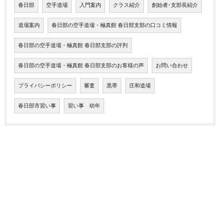
春日部
空手道場
入門案内
クラス紹介
創始者･支部長紹介
道場案内
春日部の空手道場・極真館 春日部支部の口コミ情報
春日部の空手道場・極真館 春日部支部の評判
春日部の空手道場・極真館 春日部支部のお客様の声
お問い合わせ
プライバシーポリシー
審査
黒帯
庄和道場
春日部市習い事
習い事 幼年