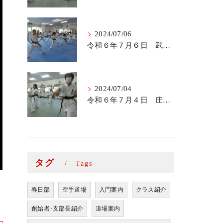
2024/07/06
令和６年７月６日 武里道場少年部
2024/07/04
令和６年７月４日 庄和道場の稽古
タグ
Tags
春日部
空手道場
入門案内
クラス紹介
創始者･支部長紹介
道場案内