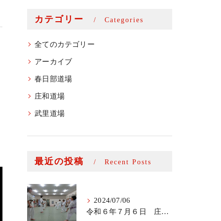
カテゴリー
Categories
全てのカテゴリー
アーカイブ
春日部道場
庄和道場
武里道場
最近の投稿
Recent Posts
2024/07/06
令和６年７月６日 庄和道場少年部