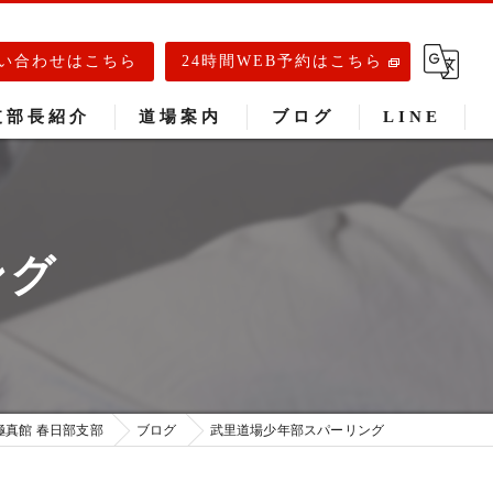
い合わせはこちら
24時間WEB予約はこちら
支部長紹介
道場案内
ブログ
LINE
春日部道場
庄和道場
ング
武里道場
極真館 春日部支部
ブログ
武里道場少年部スパーリング