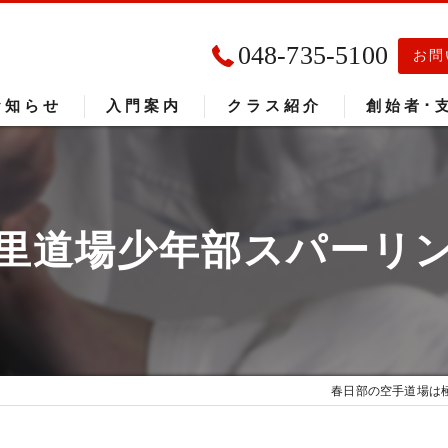
048-735-5100
お問
お知らせ
入門案内
クラス紹介
創始者･
入門者の声
大会成績
里道場少年部スパーリ
春日部の空手道場は