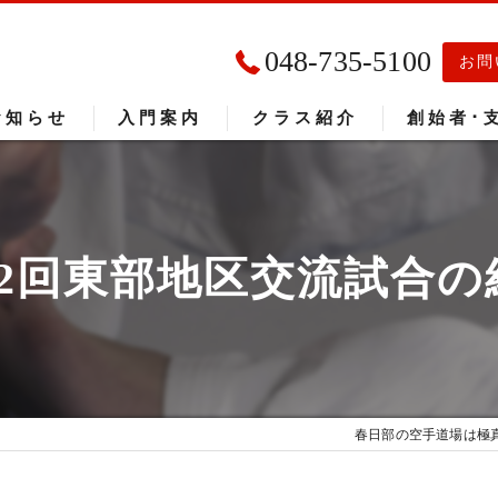
048-735-5100
お問
お知らせ
入門案内
クラス紹介
創始者･
入門者の声
大会成績
12回東部地区交流試合の
春日部の空手道場は極真