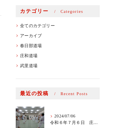
カテゴリー
Categories
全てのカテゴリー
アーカイブ
春日部道場
庄和道場
武里道場
最近の投稿
Recent Posts
2024/07/06
令和６年７月６日 庄和道場少年部