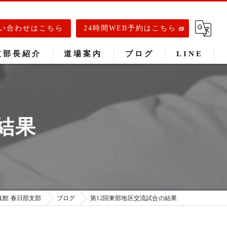
い合わせはこちら
24時間WEB予約はこちら
支部長紹介
道場案内
ブログ
LINE
春日部道場
庄和道場
結果
武里道場
館 春日部支部
ブログ
第12回東部地区交流試合の結果