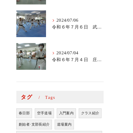
2024/07/06
令和６年７月６日 武里道場少年部
2024/07/04
令和６年７月４日 庄和道場の稽古
タグ
Tags
春日部
空手道場
入門案内
クラス紹介
創始者･支部長紹介
道場案内