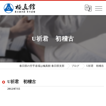
U祈君 初稽古
春日部の空手道場は極真館 春日部支部
ブログ
U祈君 初稽古
U祈君 初稽古
2012/07/15