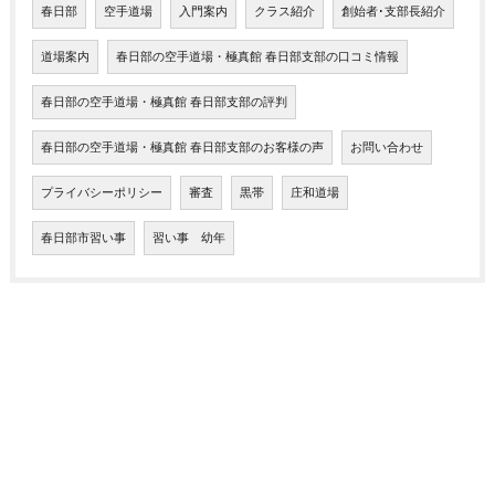
春日部
空手道場
入門案内
クラス紹介
創始者･支部長紹介
道場案内
春日部の空手道場・極真館 春日部支部の口コミ情報
春日部の空手道場・極真館 春日部支部の評判
春日部の空手道場・極真館 春日部支部のお客様の声
お問い合わせ
プライバシーポリシー
審査
黒帯
庄和道場
春日部市習い事
習い事 幼年