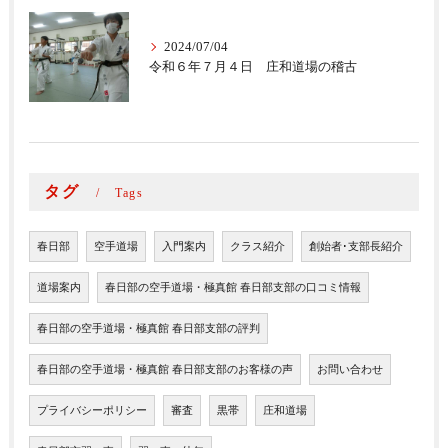
2024/07/04
令和６年７月４日 庄和道場の稽古
タグ
Tags
春日部
空手道場
入門案内
クラス紹介
創始者･支部長紹介
道場案内
春日部の空手道場・極真館 春日部支部の口コミ情報
春日部の空手道場・極真館 春日部支部の評判
春日部の空手道場・極真館 春日部支部のお客様の声
お問い合わせ
プライバシーポリシー
審査
黒帯
庄和道場