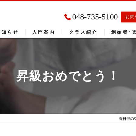
048-735-5100
お問
お知らせ
入門案内
クラス紹介
創始者･
入門者の声
大会成績
昇級おめでとう！
春日部の