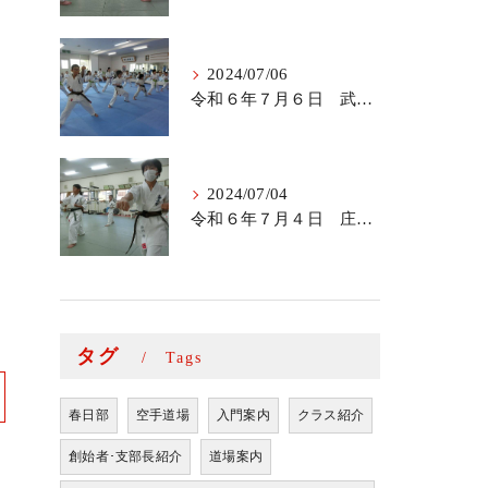
2024/07/06
令和６年７月６日 武里道場少年部
2024/07/04
令和６年７月４日 庄和道場の稽古
タグ
Tags
春日部
空手道場
入門案内
クラス紹介
創始者･支部長紹介
道場案内