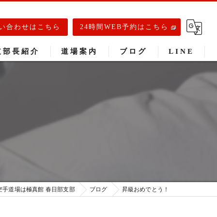
い合わせはこちら
24時間WEB予約はこちら
支部長紹介
道場案内
ブログ
LINE
春日部道場
庄和道場
武里道場
空手道場は極真館 春日部支部
ブログ
昇級おめでとう！