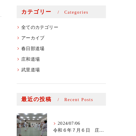
カテゴリー
Categories
全てのカテゴリー
アーカイブ
春日部道場
庄和道場
武里道場
最近の投稿
Recent Posts
2024/07/06
令和６年７月６日 庄和道場少年部