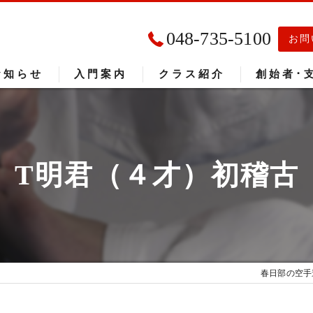
048-735-5100
お問
お知らせ
入門案内
クラス紹介
創始者･
入門者の声
大会成績
T明君（４才）初稽古
春日部の空手