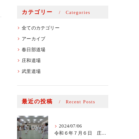
カテゴリー
Categories
全てのカテゴリー
アーカイブ
春日部道場
庄和道場
武里道場
最近の投稿
Recent Posts
2024/07/06
令和６年７月６日 庄和道場少年部