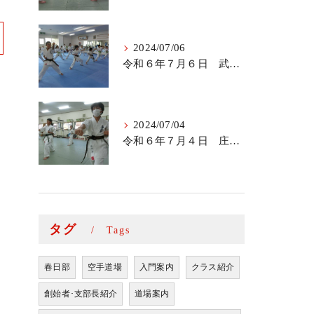
2024/07/06
令和６年７月６日 武里道場少年部
2024/07/04
令和６年７月４日 庄和道場の稽古
タグ
Tags
春日部
空手道場
入門案内
クラス紹介
創始者･支部長紹介
道場案内