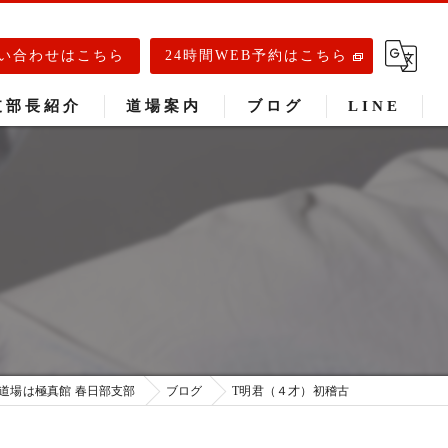
い合わせはこちら
24時間WEB予約はこちら
支部長紹介
道場案内
ブログ
LINE
春日部道場
庄和道場
武里道場
道場は極真館 春日部支部
ブログ
T明君（４才）初稽古