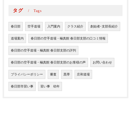
タグ
Tags
春日部
空手道場
入門案内
クラス紹介
創始者･支部長紹介
道場案内
春日部の空手道場・極真館 春日部支部の口コミ情報
春日部の空手道場・極真館 春日部支部の評判
春日部の空手道場・極真館 春日部支部のお客様の声
お問い合わせ
プライバシーポリシー
審査
黒帯
庄和道場
春日部市習い事
習い事 幼年