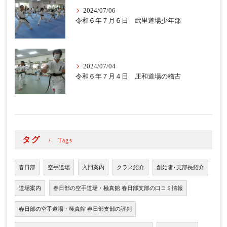
2024/07/06
令和６年７月６日 武里道場少年部
2024/07/04
令和６年７月４日 庄和道場の稽古
タグ
Tags
春日部
空手道場
入門案内
クラス紹介
創始者･支部長紹介
道場案内
春日部の空手道場・極真館 春日部支部の口コミ情報
春日部の空手道場・極真館 春日部支部の評判