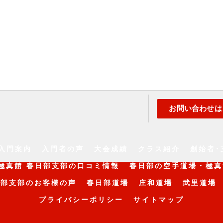
お問い合わせは
入門案内
入門者の声
大会成績
クラス紹介
創始者･
極真館 春日部支部の口コミ情報
春日部の空手道場・極真
日部支部のお客様の声
春日部道場
庄和道場
武里道場
プライバシーポリシー
サイトマップ