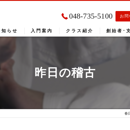
048-735-5100
お問
お知らせ
入門案内
クラス紹介
創始者･
入門者の声
大会成績
昨日の稽古
春