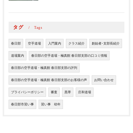
タグ
Tags
春日部
空手道場
入門案内
クラス紹介
創始者･支部長紹介
道場案内
春日部の空手道場・極真館 春日部支部の口コミ情報
春日部の空手道場・極真館 春日部支部の評判
春日部の空手道場・極真館 春日部支部のお客様の声
お問い合わせ
プライバシーポリシー
審査
黒帯
庄和道場
春日部市習い事
習い事 幼年