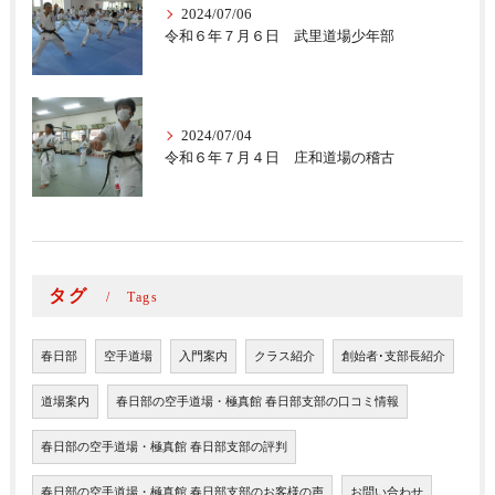
2024/07/06
令和６年７月６日 武里道場少年部
2024/07/04
令和６年７月４日 庄和道場の稽古
タグ
Tags
春日部
空手道場
入門案内
クラス紹介
創始者･支部長紹介
道場案内
春日部の空手道場・極真館 春日部支部の口コミ情報
春日部の空手道場・極真館 春日部支部の評判
春日部の空手道場・極真館 春日部支部のお客様の声
お問い合わせ