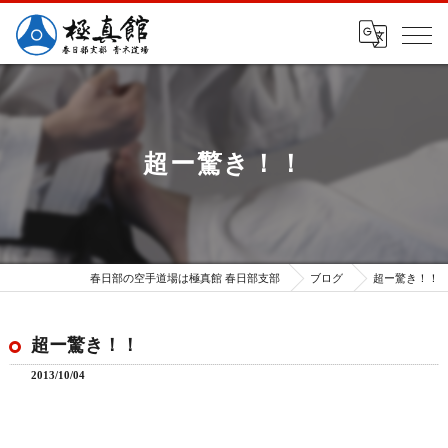
超ー驚き！！
春日部の空手道場は極真館 春日部支部
ブログ
超ー驚き！！
超ー驚き！！
2013/10/04