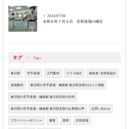
2024/07/04
令和６年７月４日 庄和道場の稽古
タグ
Tags
春日部
空手道場
入門案内
クラス紹介
創始者･支部長紹介
道場案内
春日部の空手道場・極真館 春日部支部の口コミ情報
春日部の空手道場・極真館 春日部支部の評判
春日部の空手道場・極真館 春日部支部のお客様の声
お問い合わせ
プライバシーポリシー
審査
黒帯
庄和道場