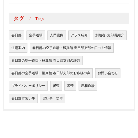
タグ
Tags
春日部
空手道場
入門案内
クラス紹介
創始者･支部長紹介
道場案内
春日部の空手道場・極真館 春日部支部の口コミ情報
春日部の空手道場・極真館 春日部支部の評判
春日部の空手道場・極真館 春日部支部のお客様の声
お問い合わせ
プライバシーポリシー
審査
黒帯
庄和道場
春日部市習い事
習い事 幼年