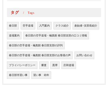
タグ
Tags
春日部
空手道場
入門案内
クラス紹介
創始者･支部長紹介
道場案内
春日部の空手道場・極真館 春日部支部の口コミ情報
春日部の空手道場・極真館 春日部支部の評判
春日部の空手道場・極真館 春日部支部のお客様の声
お問い合わせ
プライバシーポリシー
審査
黒帯
庄和道場
春日部市習い事
習い事 幼年