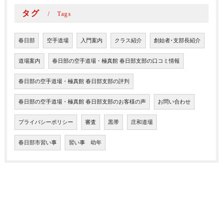
タグ
Tags
春日部
空手道場
入門案内
クラス紹介
創始者･支部長紹介
道場案内
春日部の空手道場・極真館 春日部支部の口コミ情報
春日部の空手道場・極真館 春日部支部の評判
春日部の空手道場・極真館 春日部支部のお客様の声
お問い合わせ
プライバシーポリシー
審査
黒帯
庄和道場
春日部市習い事
習い事 幼年