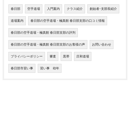
春日部
空手道場
入門案内
クラス紹介
創始者･支部長紹介
道場案内
春日部の空手道場・極真館 春日部支部の口コミ情報
春日部の空手道場・極真館 春日部支部の評判
春日部の空手道場・極真館 春日部支部のお客様の声
お問い合わせ
プライバシーポリシー
審査
黒帯
庄和道場
春日部市習い事
習い事 幼年