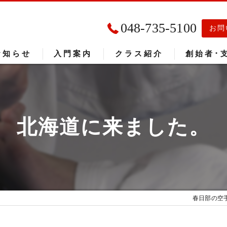
048-735-5100
お問
お知らせ
入門案内
クラス紹介
創始者･
入門者の声
大会成績
北海道に来ました。
春日部の空