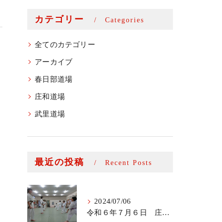
カテゴリー
Categories
全てのカテゴリー
アーカイブ
春日部道場
庄和道場
武里道場
最近の投稿
Recent Posts
2024/07/06
令和６年７月６日 庄和道場少年部