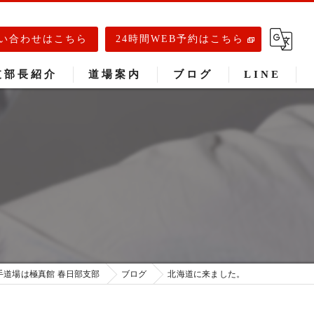
い合わせはこちら
24時間WEB予約はこちら
支部長紹介
道場案内
ブログ
LINE
春日部道場
庄和道場
武里道場
手道場は極真館 春日部支部
ブログ
北海道に来ました。