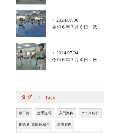
2024/07/06
令和６年７月６日 武里道場少年部
2024/07/04
令和６年７月４日 庄和道場の稽古
タグ
Tags
春日部
空手道場
入門案内
クラス紹介
創始者･支部長紹介
道場案内