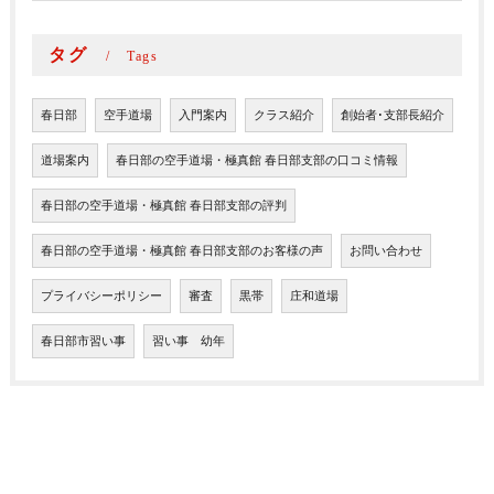
タグ
Tags
春日部
空手道場
入門案内
クラス紹介
創始者･支部長紹介
道場案内
春日部の空手道場・極真館 春日部支部の口コミ情報
春日部の空手道場・極真館 春日部支部の評判
春日部の空手道場・極真館 春日部支部のお客様の声
お問い合わせ
プライバシーポリシー
審査
黒帯
庄和道場
春日部市習い事
習い事 幼年