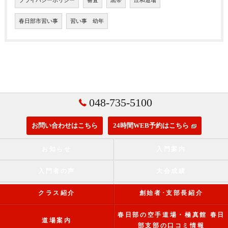
プライバシーポリシー
審査
黒帯
庄和道場
春日部市習い事
習い事 幼年
048-735-5100
お問い合わせはこちら
24時間WEB予約はこちら
お知らせ
入門案内
入門者の声
大会成績
クラス紹介
創始者･支部長紹介
春日部の空手道場・極真館 春日
道場案内
部支部の口コミ情報