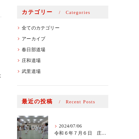
カテゴリー
Categories
全てのカテゴリー
アーカイブ
春日部道場
庄和道場
武里道場
は
最近の投稿
Recent Posts
2024/07/06
令和６年７月６日 庄和道場少年部