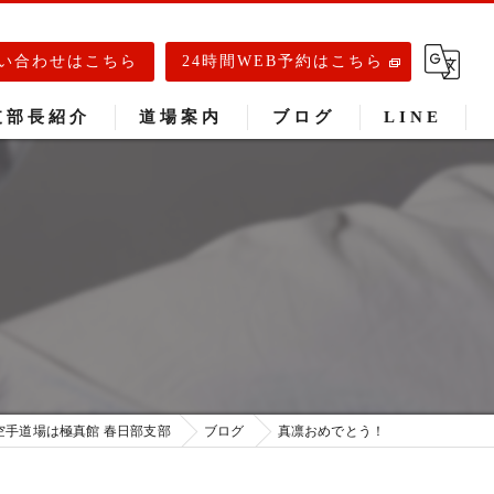
い合わせはこちら
24時間WEB予約はこちら
支部長紹介
道場案内
ブログ
LINE
春日部道場
庄和道場
武里道場
空手道場は極真館 春日部支部
ブログ
真凛おめでとう！