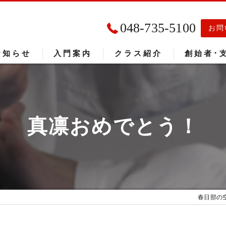
048-735-5100
お問
お知らせ
入門案内
クラス紹介
創始者･
入門者の声
大会成績
真凛おめでとう！
春日部の