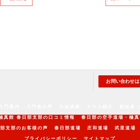
お問い合わせは
入門案内
入門者の声
大会成績
クラス紹介
創始者･
極真館 春日部支部の口コミ情報
春日部の空手道場・極真
日部支部のお客様の声
春日部道場
庄和道場
武里道場
プライバシーポリシー
サイトマップ