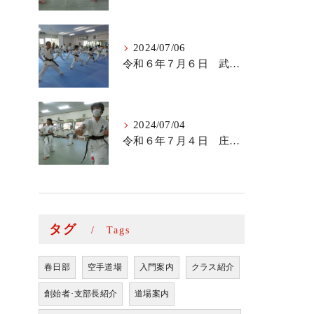
2024/07/06
令和６年７月６日 武里道場少年部
2024/07/04
令和６年７月４日 庄和道場の稽古
タグ
Tags
春日部
空手道場
入門案内
クラス紹介
創始者･支部長紹介
道場案内