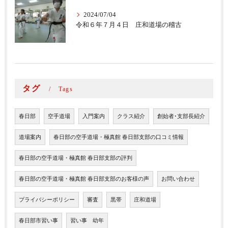
2024/07/04
令和６年７月４日 庄和道場の稽古
タグ
Tags
春日部
空手道場
入門案内
クラス紹介
創始者･支部長紹介
道場案内
春日部の空手道場・極真館 春日部支部の口コミ情報
春日部の空手道場・極真館 春日部支部の評判
春日部の空手道場・極真館 春日部支部のお客様の声
お問い合わせ
プライバシーポリシー
審査
黒帯
庄和道場
春日部市習い事
習い事 幼年