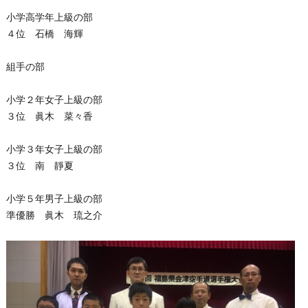
小学高学年上級の部
４位 石橋 海輝
組手の部
小学２年女子上級の部
３位 眞木 菜々香
小学３年女子上級の部
３位 南 靜夏
小学５年男子上級の部
準優勝 眞木 琉之介