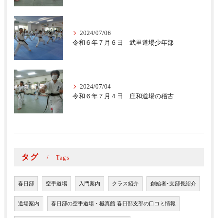
2024/07/06
令和６年７月６日 武里道場少年部
2024/07/04
令和６年７月４日 庄和道場の稽古
タグ
Tags
春日部
空手道場
入門案内
クラス紹介
創始者･支部長紹介
道場案内
春日部の空手道場・極真館 春日部支部の口コミ情報