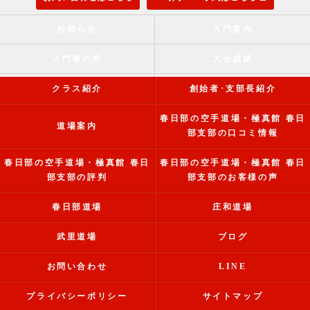
お知らせ
入門案内
入門者の声
大会成績
クラス紹介
創始者･支部長紹介
春日部の空手道場・極真館 春日
道場案内
部支部の口コミ情報
春日部の空手道場・極真館 春日
春日部の空手道場・極真館 春日
部支部の評判
部支部のお客様の声
春日部道場
庄和道場
武里道場
ブログ
お問い合わせ
LINE
プライバシーポリシー
サイトマップ