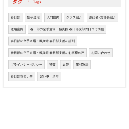
タグ
Tags
春日部
空手道場
入門案内
クラス紹介
創始者･支部長紹介
道場案内
春日部の空手道場・極真館 春日部支部の口コミ情報
春日部の空手道場・極真館 春日部支部の評判
春日部の空手道場・極真館 春日部支部のお客様の声
お問い合わせ
プライバシーポリシー
審査
黒帯
庄和道場
春日部市習い事
習い事 幼年