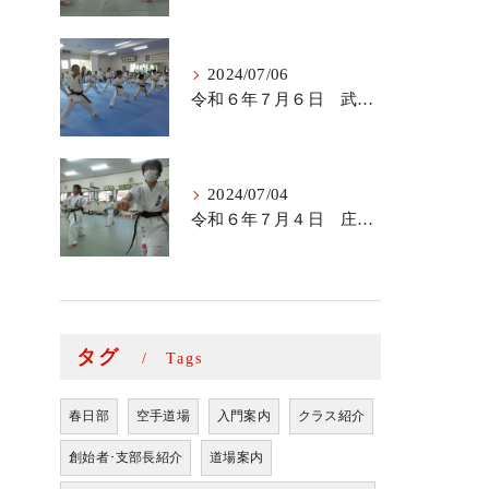
2024/07/06
令和６年７月６日 武里道場少年部
2024/07/04
令和６年７月４日 庄和道場の稽古
タグ
Tags
春日部
空手道場
入門案内
クラス紹介
創始者･支部長紹介
道場案内