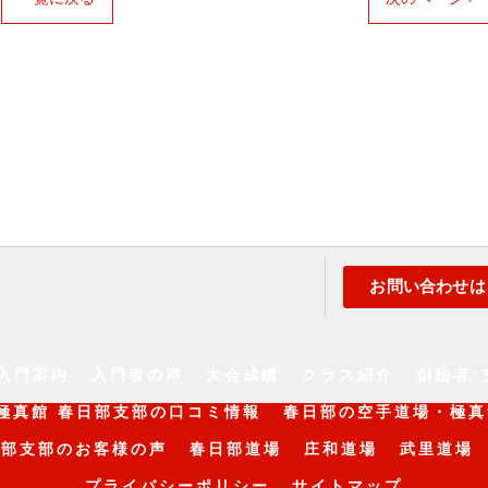
お問い合わせは
入門案内
入門者の声
大会成績
クラス紹介
創始者･
極真館 春日部支部の口コミ情報
春日部の空手道場・極真
日部支部のお客様の声
春日部道場
庄和道場
武里道場
プライバシーポリシー
サイトマップ