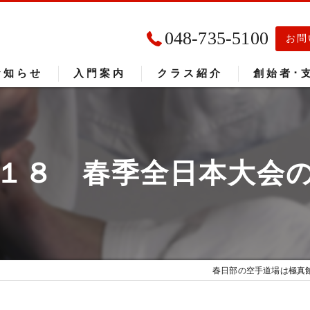
048-735-5100
お問
お知らせ
入門案内
クラス紹介
創始者･
入門者の声
大会成績
１８ 春季全日本大会
春日部の空手道場は極真館