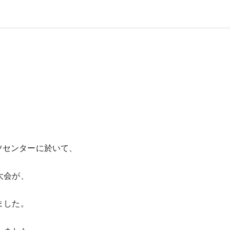
ーツセンターに於いて、
大会が、
ました。