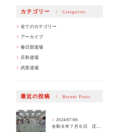
カテゴリー
Categories
全てのカテゴリー
アーカイブ
春日部道場
庄和道場
武里道場
最近の投稿
Recent Posts
2024/07/06
令和６年７月６日 庄和道場少年部