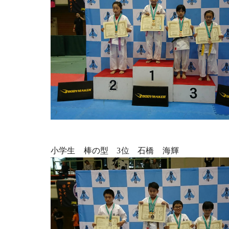
小学生 棒の型 3位 石橋 海輝