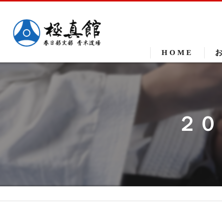
HOME
２０