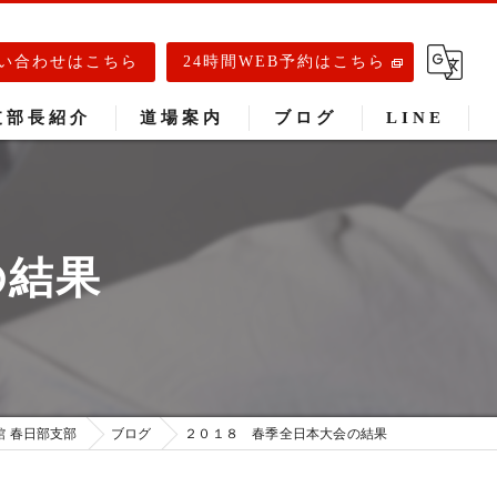
い合わせはこちら
24時間WEB予約はこちら
支部長紹介
道場案内
ブログ
LINE
春日部道場
庄和道場
の結果
武里道場
 春日部支部
ブログ
２０１８ 春季全日本大会の結果