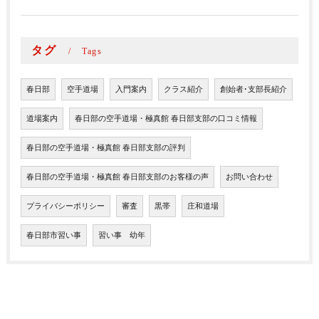
タグ
Tags
春日部
空手道場
入門案内
クラス紹介
創始者･支部長紹介
道場案内
春日部の空手道場・極真館 春日部支部の口コミ情報
春日部の空手道場・極真館 春日部支部の評判
春日部の空手道場・極真館 春日部支部のお客様の声
お問い合わせ
プライバシーポリシー
審査
黒帯
庄和道場
春日部市習い事
習い事 幼年