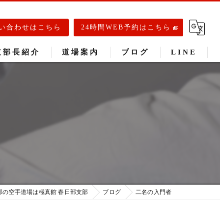
い合わせはこちら
24時間WEB予約はこちら
支部長紹介
道場案内
ブログ
LINE
春日部道場
庄和道場
武里道場
部の空手道場は極真館 春日部支部
ブログ
二名の入門者