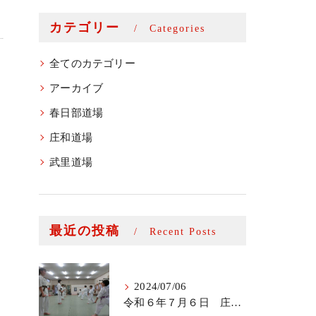
カテゴリー
Categories
全てのカテゴリー
アーカイブ
春日部道場
庄和道場
武里道場
最近の投稿
Recent Posts
2024/07/06
令和６年７月６日 庄和道場少年部