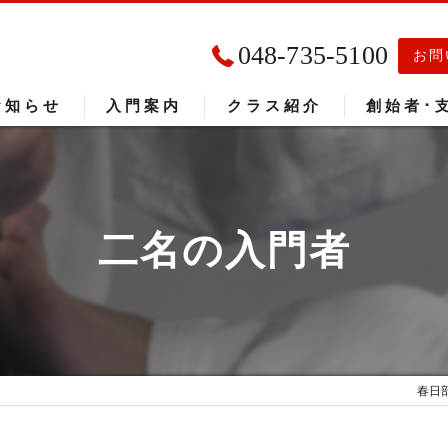
048-735-5100
お問
お知らせ
入門案内
クラス紹介
創始者･
入門者の声
大会成績
二名の入門者
春日