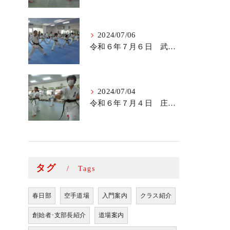
2024/07/06
令和６年７月６日 武里道場少年部
2024/07/04
令和６年７月４日 庄和道場の稽古
タグ
Tags
春日部
空手道場
入門案内
クラス紹介
創始者･支部長紹介
道場案内