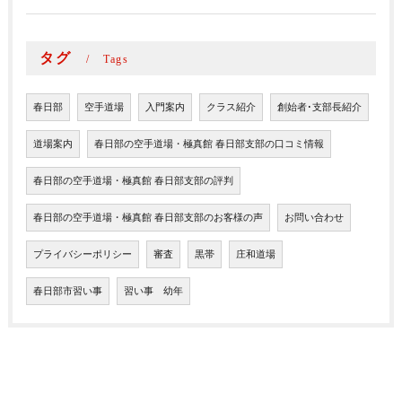
タグ
Tags
春日部
空手道場
入門案内
クラス紹介
創始者･支部長紹介
道場案内
春日部の空手道場・極真館 春日部支部の口コミ情報
春日部の空手道場・極真館 春日部支部の評判
春日部の空手道場・極真館 春日部支部のお客様の声
お問い合わせ
プライバシーポリシー
審査
黒帯
庄和道場
春日部市習い事
習い事 幼年