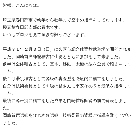
皆様、こんにちは。
埼玉県春日部市で幼年から壮年まで空手の指導をしております。
極真館春日部支部の青木です。
いつもブログを見て頂き有難うございます。
平成３１年２月３日（日）に久喜市総合体育館武道場で開催されま
した、岡崎首席師範稽古に生徒とともに参加をして来ました。
前半は全体稽古として、基本、移動、太極の型を全員で稽古をしま
した。
後半は帯別稽古として各級の審査型を徹底的に稽古をしました。
自分は技術委員として１級の皆さんに平安その５と最破を指導しま
した。
最後に各帯別に稽古をした成果を岡崎首席師範の前で発表しまし
た。
岡崎首席師範をはじめ各師範、技術委員の皆様ご指導有難うござい
ました。