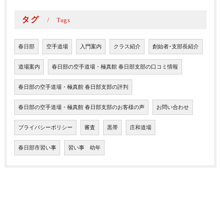
タグ
Tags
春日部
空手道場
入門案内
クラス紹介
創始者･支部長紹介
道場案内
春日部の空手道場・極真館 春日部支部の口コミ情報
春日部の空手道場・極真館 春日部支部の評判
春日部の空手道場・極真館 春日部支部のお客様の声
お問い合わせ
プライバシーポリシー
審査
黒帯
庄和道場
春日部市習い事
習い事 幼年