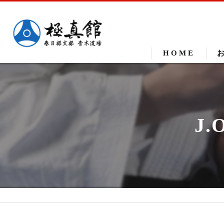
HOME
J