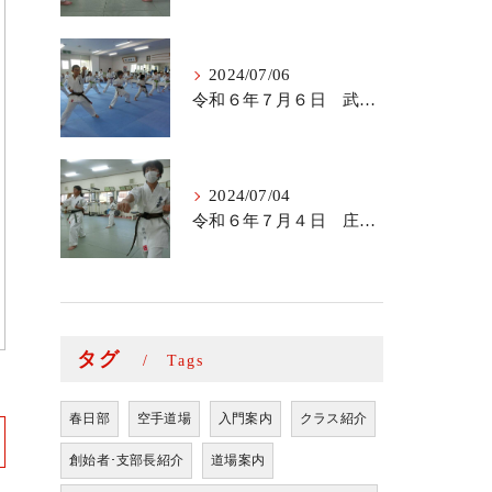
2024/07/06
令和６年７月６日 武里道場少年部
2024/07/04
令和６年７月４日 庄和道場の稽古
タグ
Tags
春日部
空手道場
入門案内
クラス紹介
創始者･支部長紹介
道場案内