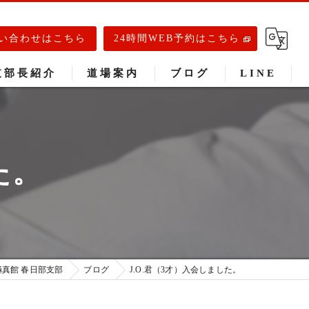
い合わせはこちら
24時間WEB予約はこちら
支部長紹介
道場案内
ブログ
LINE
春日部道場
庄和道場
た。
武里道場
真館 春日部支部
ブログ
J.O.君（3才）入会しました。