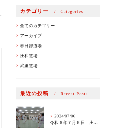
カテゴリー
Categories
全てのカテゴリー
アーカイブ
春日部道場
庄和道場
武里道場
最近の投稿
Recent Posts
2024/07/06
令和６年７月６日 庄和道場少年部