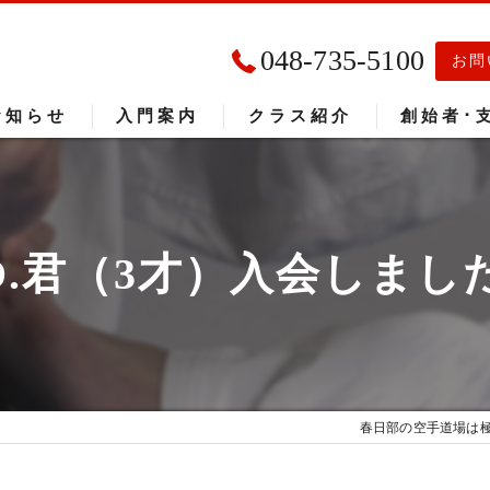
048-735-5100
お問
お知らせ
入門案内
クラス紹介
創始者･
入門者の声
大会成績
.O.君（3才）入会しまし
春日部の空手道場は極